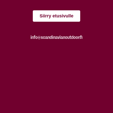
Siirry etusivulle
info@scandinavianoutdoor.fi