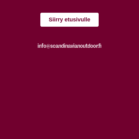
Siirry etusivulle
info@scandinavianoutdoor.fi