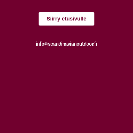
Siirry etusivulle
info@scandinavianoutdoor.fi