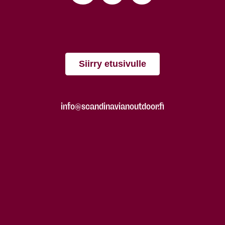
Siirry etusivulle
info@scandinavianoutdoor.fi