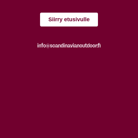
Siirry etusivulle
info@scandinavianoutdoor.fi