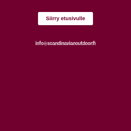
Siirry etusivulle
info@scandinavianoutdoor.fi