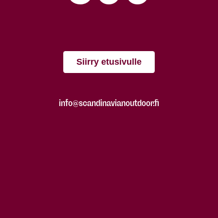
Siirry etusivulle
info@scandinavianoutdoor.fi