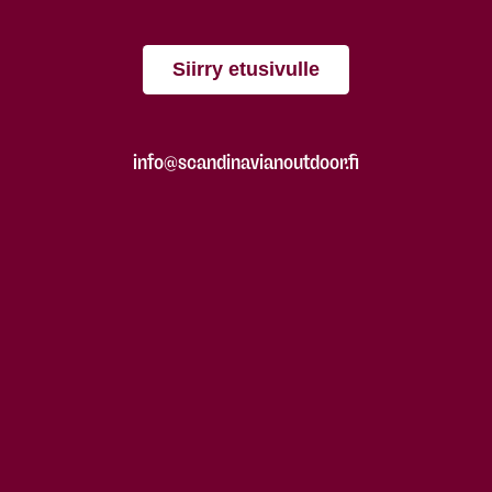
Siirry etusivulle
info@scandinavianoutdoor.fi