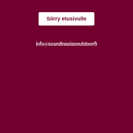
Siirry etusivulle
info@scandinavianoutdoor.fi