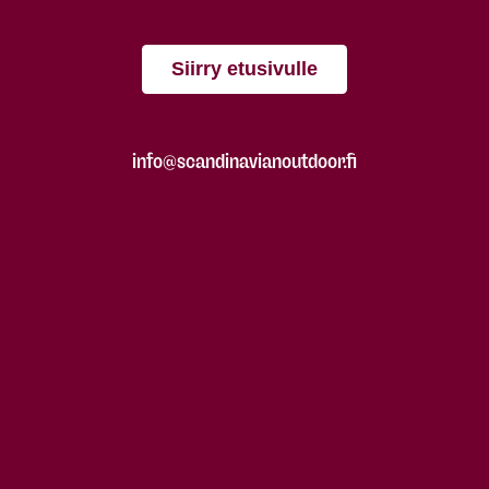
Siirry etusivulle
info@scandinavianoutdoor.fi