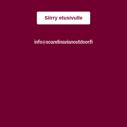
Siirry etusivulle
info@scandinavianoutdoor.fi