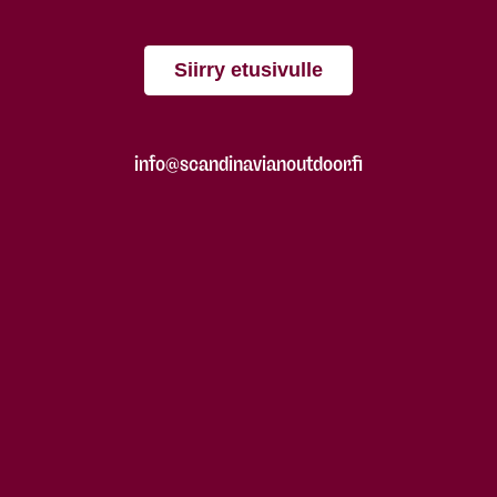
Siirry etusivulle
info@scandinavianoutdoor.fi