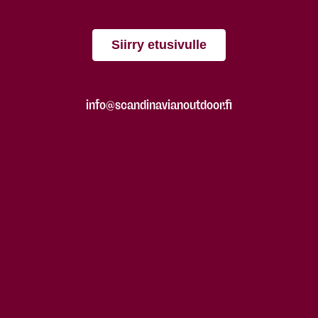
Siirry etusivulle
info@scandinavianoutdoor.fi