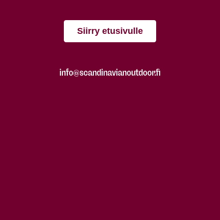
Siirry etusivulle
info@scandinavianoutdoor.fi