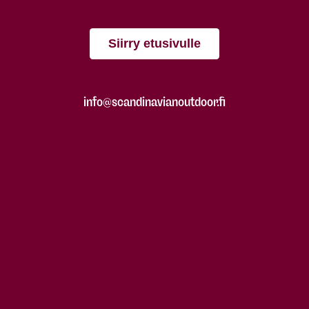
Siirry etusivulle
info@scandinavianoutdoor.fi