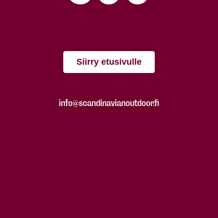
Siirry etusivulle
info@scandinavianoutdoor.fi