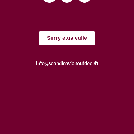
Siirry etusivulle
info@scandinavianoutdoor.fi