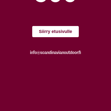
Siirry etusivulle
info@scandinavianoutdoor.fi