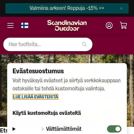
Valmiina arkeen! Reppuja -15% >>
Evästesuostumus
404
Voit hyväksyä evästeet ja siirtyä verkkokauppaan
ostoksille tai tehdä kustomoituja valintoja.
LUE LISÄÄ EVÄSTEISTÄ
JATKA OSTOKSIA
Käytä kustomoituja evästeitä
Välttämättömät
Etsitkö näitä tuotteita?