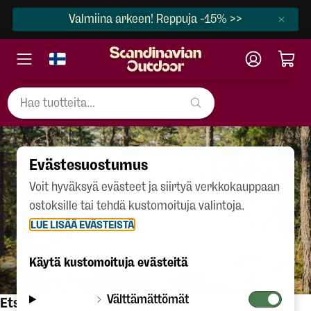
Valmiina arkeen! Reppuja -15% >>
Evästesuostumus
404
Voit hyväksyä evästeet ja siirtyä verkkokauppaan
ostoksille tai tehdä kustomoituja valintoja.
LUE LISÄÄ EVÄSTEISTÄ
JATKA OSTOKSIA
Käytä kustomoituja evästeitä
Välttämättömät
Etsitkö näitä tuotteita?