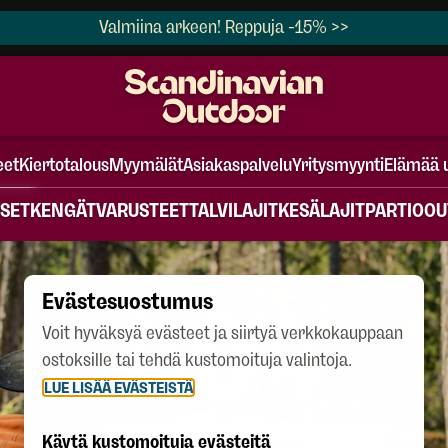
Valmiina arkeen! Reppuja -15% >>
eet
Kiertotalous
Myymälät
Asiakaspalvelu
Yritysmyynti
Elämää 
SET
KENGÄT
VARUSTEET
TALVILAJIT
KESÄLAJIT
PARTIO
OU
404
Evästesuostumus
Voit hyväksyä evästeet ja siirtyä verkkokauppaan
ostoksille tai tehdä kustomoituja valintoja.
LUE LISÄÄ EVÄSTEISTÄ
Käytä kustomoituja evästeitä