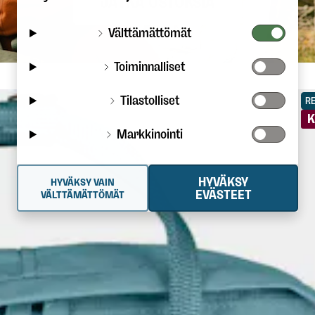
JATKA OSTOKSIA
Välttämättömät
Toiminnalliset
Tilastolliset
R
K
Markkinointi
HYVÄKSY
HYVÄKSY VAIN
EVÄSTEET
VÄLTTÄMÄTTÖMÄT