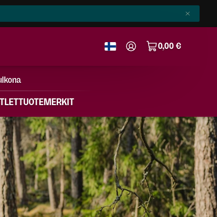
0,00 €
ulkona
TLET
TUOTEMERKIT