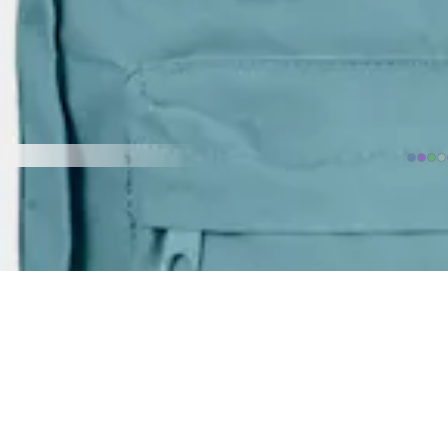
FJÄLLRÄVEN
Kånken