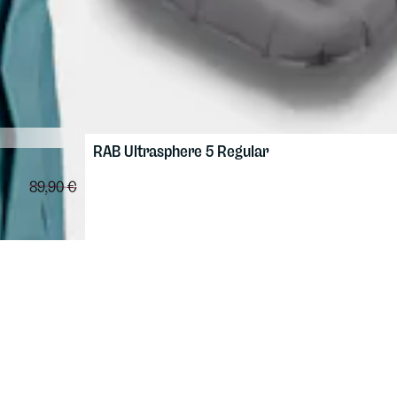
RAB
Ultrasphere 5 Regular
76,42 €
Vertailuhinta:
89,90 €