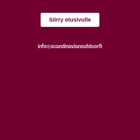
Siirry etusivulle
info@scandinavianoutdoor.fi