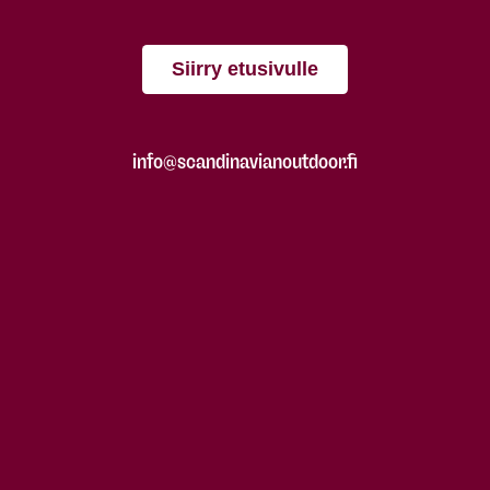
Siirry etusivulle
info@scandinavianoutdoor.fi