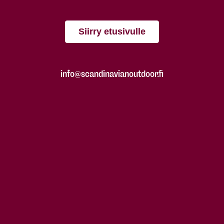
Siirry etusivulle
info@scandinavianoutdoor.fi