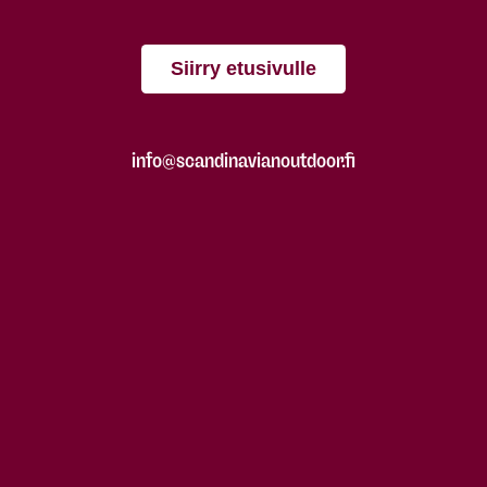
Siirry etusivulle
info@scandinavianoutdoor.fi