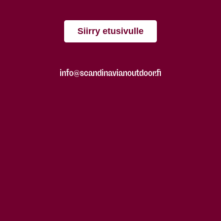
Siirry etusivulle
info@scandinavianoutdoor.fi