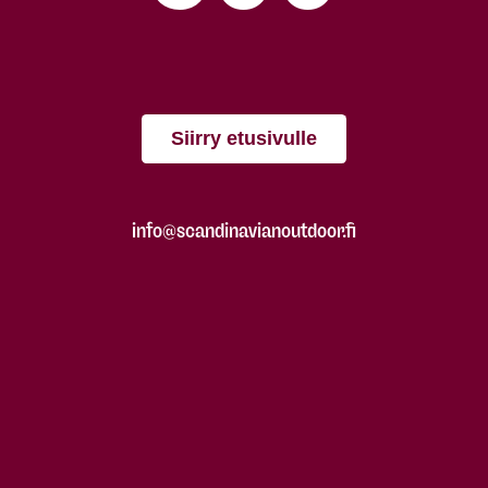
Siirry etusivulle
info@scandinavianoutdoor.fi