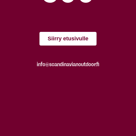
Siirry etusivulle
info@scandinavianoutdoor.fi