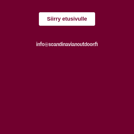
Siirry etusivulle
info@scandinavianoutdoor.fi