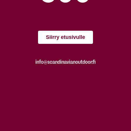
Siirry etusivulle
info@scandinavianoutdoor.fi