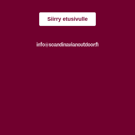
Siirry etusivulle
info@scandinavianoutdoor.fi