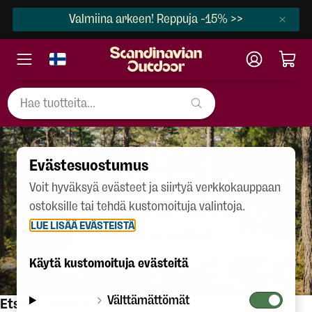
Valmiina arkeen! Reppuja -15% >>
Evästesuostumus
404
Voit hyväksyä evästeet ja siirtyä verkkokauppaan
ostoksille tai tehdä kustomoituja valintoja.
LUE LISÄÄ EVÄSTEISTÄ
JATKA OSTOKSIA
Käytä kustomoituja evästeitä
Välttämättömät
Etsitkö näitä tuotteita?