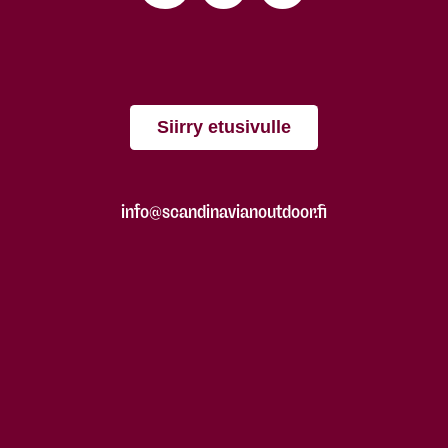
Siirry etusivulle
info@scandinavianoutdoor.fi