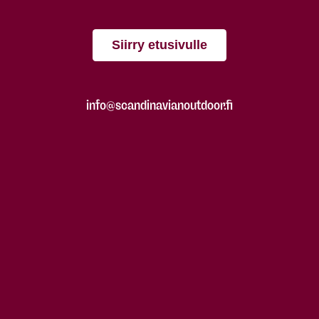
Siirry etusivulle
info@scandinavianoutdoor.fi