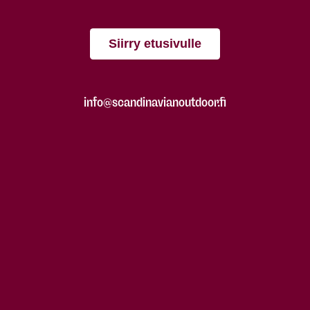
Siirry etusivulle
info@scandinavianoutdoor.fi