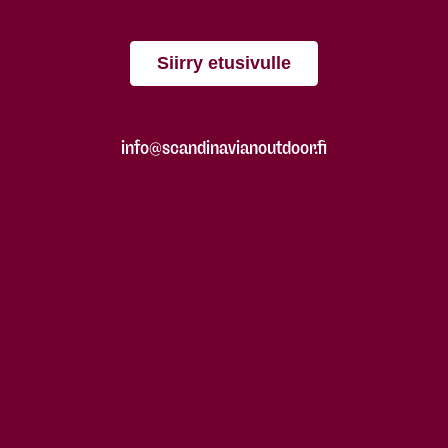
Siirry etusivulle
info@scandinavianoutdoor.fi