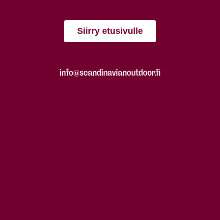
Siirry etusivulle
info@scandinavianoutdoor.fi