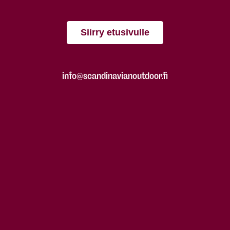
Siirry etusivulle
info@scandinavianoutdoor.fi