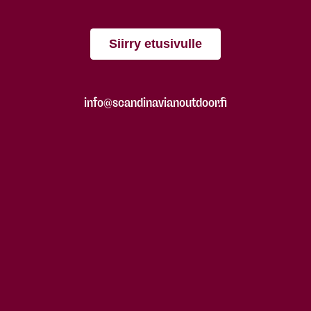
Siirry etusivulle
info@scandinavianoutdoor.fi