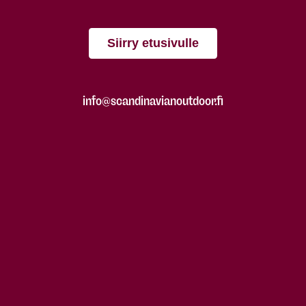
Siirry etusivulle
info@scandinavianoutdoor.fi