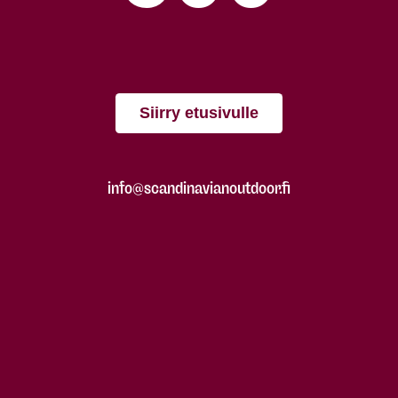
Siirry etusivulle
info@scandinavianoutdoor.fi