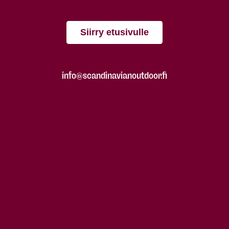
Siirry etusivulle
info@scandinavianoutdoor.fi