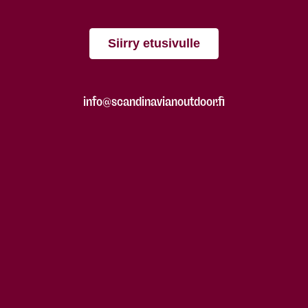
Siirry etusivulle
info@scandinavianoutdoor.fi