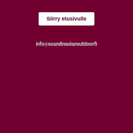
Siirry etusivulle
info@scandinavianoutdoor.fi