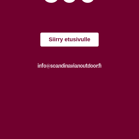
Siirry etusivulle
info@scandinavianoutdoor.fi