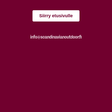
Siirry etusivulle
info@scandinavianoutdoor.fi