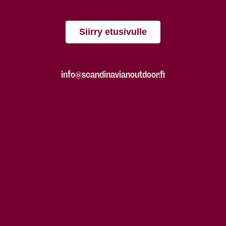
Siirry etusivulle
info@scandinavianoutdoor.fi