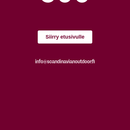
Siirry etusivulle
info@scandinavianoutdoor.fi