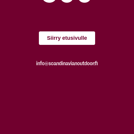
Siirry etusivulle
info@scandinavianoutdoor.fi