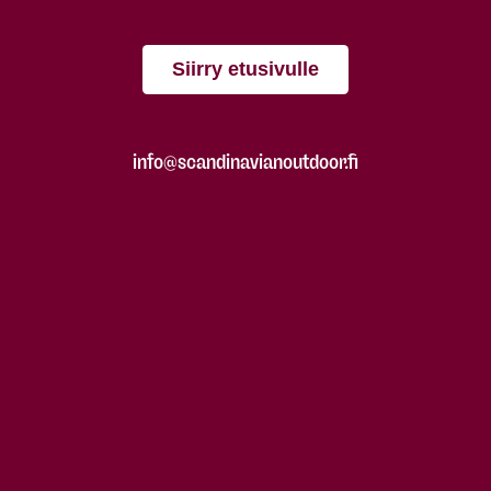
Siirry etusivulle
info@scandinavianoutdoor.fi